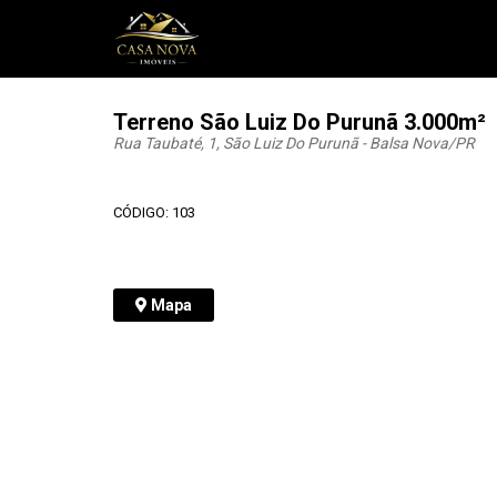
Terreno São Luiz Do Purunã 3.000m²
Rua Taubaté, 1, São Luiz Do Purunã - Balsa Nova
/PR
CÓDIGO: 103
Mapa