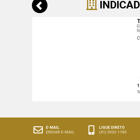
INDICAD
T
R
N
C
1
T
E-MAIL
LIGUE DIRETO
ENVIAR E-MAIL
(41) 3032-1740