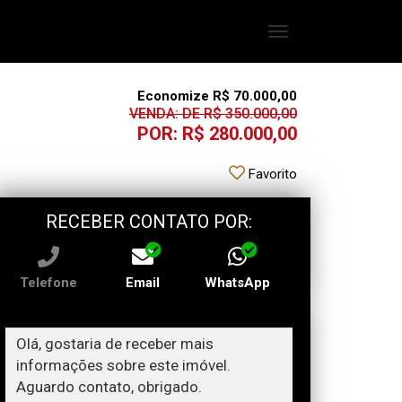
Toggle
navigation
Economize R$ 70.000,00
VENDA: DE R$ 350.000,00
POR: R$ 280.000,00
Favorito
RECEBER CONTATO POR:
Telefone
Email
WhatsApp