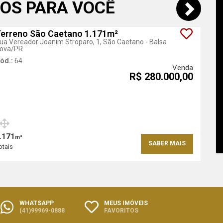
OS PARA VOCÊ
erreno São Caetano 1.171m²
ua Vereador Joanim Stroparo, 1, São Caetano - Balsa
ova
/PR
ód.:
64
Venda
R$ 280.000,00
.171
m²
SABER MAIS
otais
WHATSAPP
MEUS IMÓVEIS
(41)99969-0888
FAVORITOS