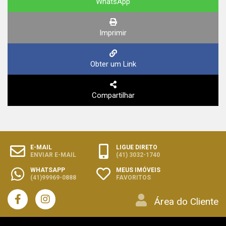
WhatsApp
Imprimir
Obter um Link
Compartilhar
E-MAIL
LIGUE DIRETO
ENVIAR E-MAIL
(41) 3032-1740
WHATSAPP
MEUS IMÓVEIS
(41)99969-0888
FAVORITOS
Área do Cliente