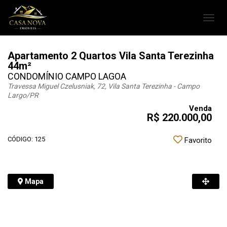
Toggl
navig
Apartamento 2 Quartos Vila Santa Terezinha
44m²
CONDOMÍNIO CAMPO LAGOA
Travessa Miguel Czelusniak, 72, Vila Santa Terezinha - Campo
Largo
/PR
Venda
R$ 220.000,00
CÓDIGO: 125
Favorito
Mapa