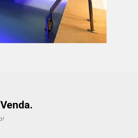
 Venda.
o!