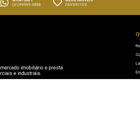
(41)99969-0888
FAVORITOS
Q
Re
Co
L
mercado imobiliário e presta
En
iais e industriais.
Si
Unidade Principal
Av. Des. Clotário Portugal, 910
Centro, Campo Largo - PR