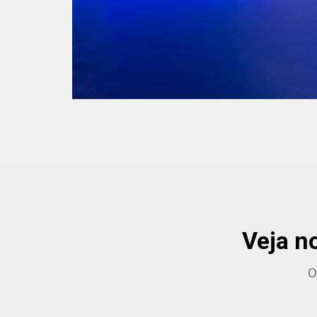
Veja n
O