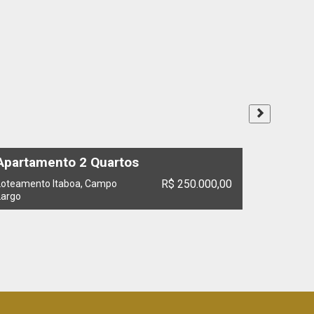
Apartamento 2 Quartos
Casa 3 
R$ 250.000,00
Loteamento Itaboa, Campo
São Marco
Largo