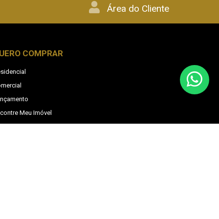
Área do Cliente
UERO COMPRAR
sidencial
mercial
ançamento
contre Meu Imóvel
mular Financiamento