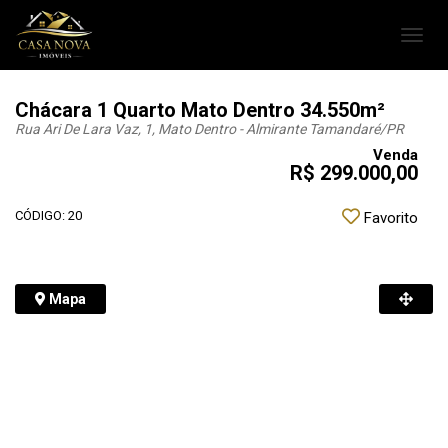
Toggl
navig
Chácara 1 Quarto Mato Dentro 34.550m²
Rua Ari De Lara Vaz, 1, Mato Dentro - Almirante Tamandaré
/PR
Venda
R$ 299.000,00
CÓDIGO: 20
Favorito
Mapa