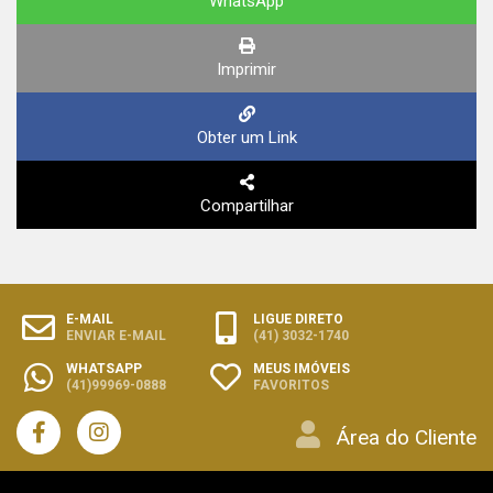
WhatsApp
Imprimir
Obter um Link
Compartilhar
E-MAIL
LIGUE DIRETO
ENVIAR E-MAIL
(41) 3032-1740
WHATSAPP
MEUS IMÓVEIS
(41)99969-0888
FAVORITOS
Área do Cliente