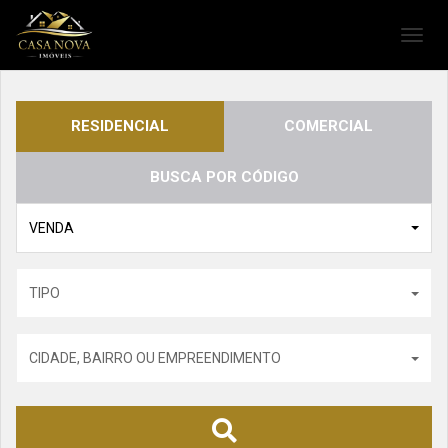
Toggl
navig
RESIDENCIAL
COMERCIAL
BUSCA POR CÓDIGO
VENDA
TIPO
CIDADE, BAIRRO OU EMPREENDIMENTO